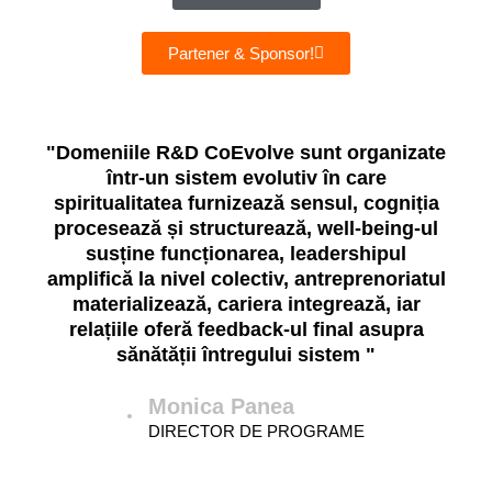
Partener & Sponsor!
"Domeniile R&D CoEvolve sunt organizate
într-un sistem evolutiv în care
spiritualitatea furnizează sensul, cogniția
procesează și structurează, well-being-ul
susține funcționarea, leadershipul
amplifică la nivel colectiv, antreprenoriatul
materializează, cariera integrează, iar
relațiile oferă feedback-ul final asupra
sănătății întregului sistem "
Monica Panea
DIRECTOR DE PROGRAME