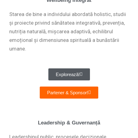
Wellbeing Integrat
Starea de bine a individului abordată holistic, studii
și proiecte privind sănătatea integrativă, prevenția,
nutriția naturală, mișcarea adaptivă, echilibrul
emoțional și dimensiunea spirituală a bunăstării
umane.
Explorează!
Partener & Sponsor!
Leadership & Guvernanță
Leadershipul public, procesele decizionale,