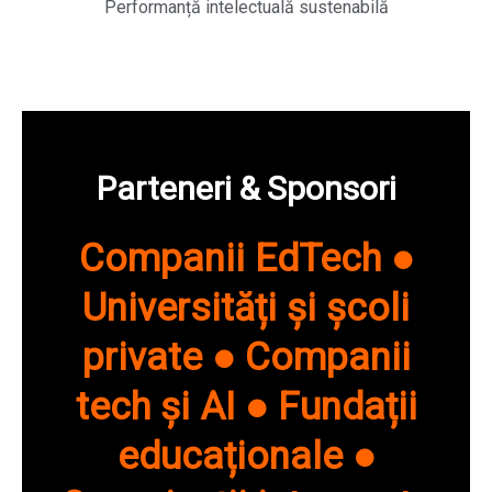
Performanță intelectuală sustenabilă
Parteneri &​ Sponsori
Companii EdTech ●
Universități și școli
private ● Companii
tech și AI ● Fundații
educaționale ●