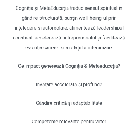
Cogniția și MetaEducația traduc sensul spiritual în
gândire structurată, susțin well-being-ul prin
înțelegere și autoreglare, alimentează leadershipul
conștient, accelerează antreprenoriatul și facilitează
evoluția carierei și a relațiilor interumane.
Ce impact generează Cogniția & Metaeducația?
Învățare accelerată și profundă
Gândire critică și adaptabilitate
Competențe relevante pentru viitor