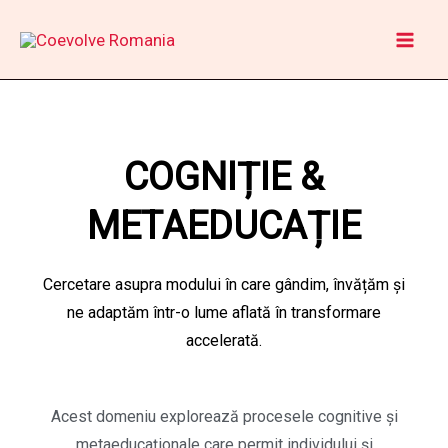
Skip
to
content
COGNIȚIE &
METAEDUCAȚIE
Cercetare asupra modului în care gândim, învățăm și
ne adaptăm într-o lume aflată în transformare
accelerată.
Acest domeniu explorează procesele cognitive și
metaeducaționale care permit individului și