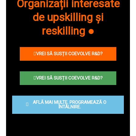
Organizații interesate
de upskilling și
reskilling ●
VREI SĂ SUSȚII COEVOLVE R&D?
VREI SĂ SUSȚII COEVOLVE R&D?
AFLĂ MAI MULTE. PROGRAMEAZĂ O
ÎNTÂLNIRE.